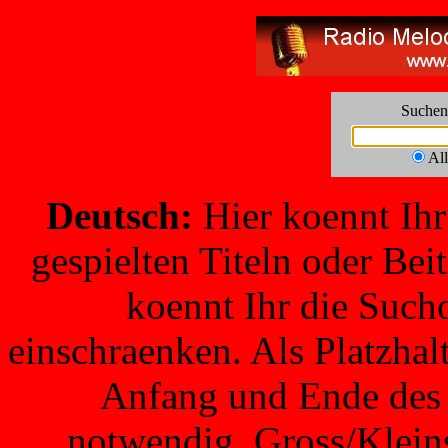
Suchen
Al
Deutsch:
Hier koennt Ihr
gespielten Titeln oder Be
koennt Ihr die Such
einschraenken. Als Platzha
Anfang und Ende des B
notwendig. Gross/Kleins